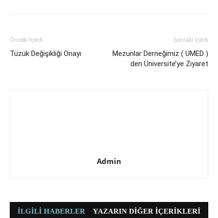
Önceki İçerik
Sonraki İçerik
Tüzük Değişikliği Onayı
Mezunlar Derneğimiz ( UMED )
den Üniversite’ye Ziyaret
Admin
İLGILI HABERLER
YAZARIN DIĞER İÇERIKLERI