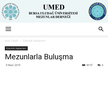
Uludağ
Ana Sayfa
Etkinlik Haberleri
Etkinlik Haberleri
Mezunlarla Buluşma
Üniversitesi
9 Mart 2019
5117
0
Mezunlar
Derneği