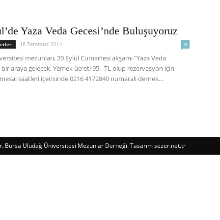
ül’de Yaza Veda Gecesi’nde Buluşuyoruz
Derneği
18 Temmuz 2014
erleri
0
versitesi mezunları, 20 Eylül Cumartesi akşamı "Yaza Veda
bir araya gelecek. Yemek ücreti 95.- TL olup rezervasyon için
 mesai saatleri içerisinde 0216 4172840 numaralı dernek...
ır. Bursa Uludağ Üniversitesi Mezunlar Derneği. Tasarım
sezer.net.tr