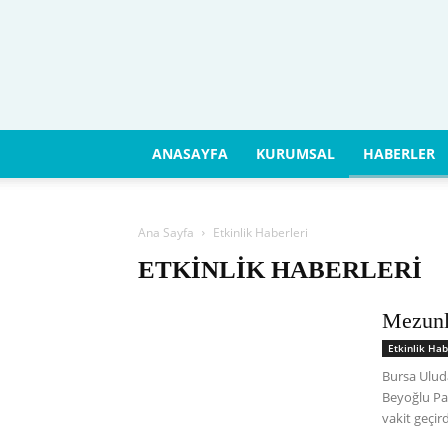
ANASAYFA
KURUMSAL
HABERLER
Ana Sayfa
Etkinlik Haberleri
ETKINLIK HABERLERI
Mezunl
Etkinlik Hab
Bursa Ulud
Beyoğlu Pa
vakit geçird