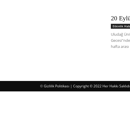
20 Eyl
Etkinlik Hab
Uludağ Üni
Gecesi"nde 
hafta arası
©
Gizlilik Politikası
| Copyright © 2022 Her Hakkı Saklıd