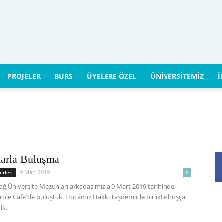
Uludağ
PROJELER
BURS
ÜYELERE ÖZEL
ÜNIVERSITEMIZ
İ
Üniversitesi
arla Buluşma
9 Mart 2019
erleri
0
ağ Üniversite Mezunları arkadaşımızla 9 Mart 2019 tarihinde
Mezunlar
role Cafe'de buluştuk. Hocamız Hakkı Taşdemir'le birlikte hoşça
ik.